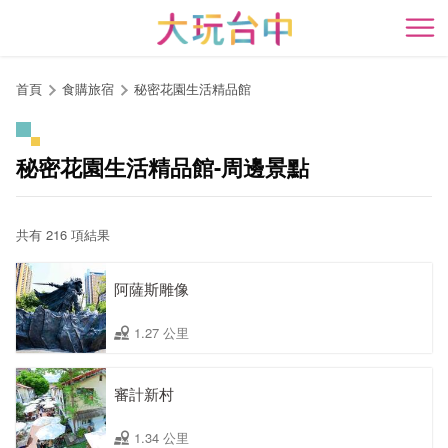
跳
到
開
主
要
首頁
食購旅宿
秘密花園生活精品館
內
容
區
秘密花園生活精品館-周邊景點
塊
共有 216 項結果
阿薩斯雕像
1.27 公里
審計新村
1.34 公里