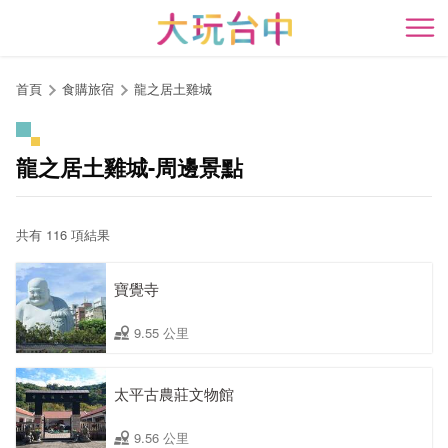
跳
到
開
主
要
首頁
食購旅宿
龍之居土雞城
內
容
區
龍之居土雞城-周邊景點
塊
共有 116 項結果
寶覺寺
9.55 公里
太平古農莊文物館
9.56 公里