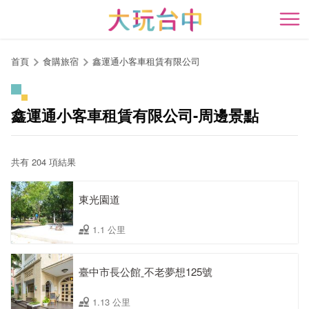
跳
到
開
主
要
首頁
食購旅宿
鑫運通小客車租賃有限公司
內
容
區
鑫運通小客車租賃有限公司-周邊景點
塊
共有 204 項結果
東光園道
1.1 公里
臺中市長公館ˍ不老夢想125號
1.13 公里