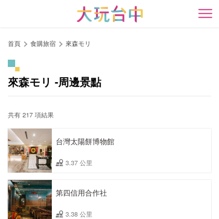
跳
到
開
主
要
首頁
食購旅宿
來森モリ
內
容
區
來森モリ -周邊景點
塊
共有 217 項結果
台灣太陽餅博物館
3.37 公里
第四信用合作社
3.38 公里