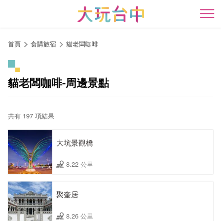
跳
到
開
主
要
首頁
食購旅宿
貓老闆咖啡
內
容
區
貓老闆咖啡-周邊景點
塊
共有 197 項結果
大坑景觀橋
8.22 公里
聚奎居
8.26 公里