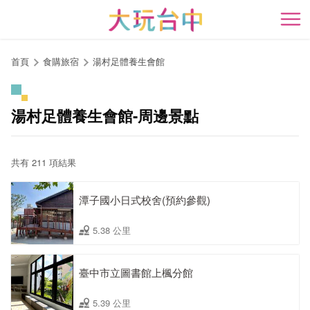
跳
到
開
主
要
首頁
食購旅宿
湯村足體養生會館
內
容
區
湯村足體養生會館-周邊景點
塊
共有 211 項結果
潭子國小日式校舍(預約參觀)
5.38 公里
臺中市立圖書館上楓分館
5.39 公里