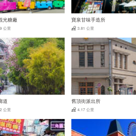
觀光糖廠
寶泉甘味手造所
79 公里
3.81 公里
廊道
舊頂街派出所
12 公里
4.17 公里