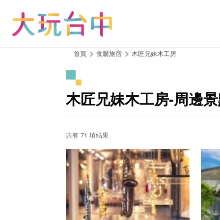
跳
到
主
要
內
:::
首頁
食購旅宿
木匠兄妹木工房
容
區
塊
木匠兄妹木工房-周邊景
共有 71 項結果