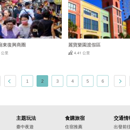
廟東復興商圈
麗寶樂園渡假區
4 公里
4.41 公里
1
2
3
4
5
6
主題玩法
食購旅宿
交通情
臺中夜遊
住宿推薦
出發前