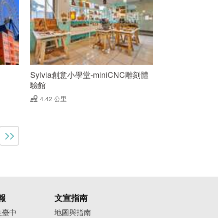
Sylvia創意小學堂-miniCNC雕刻體
驗館
4.42 公里
報
文宣指南
往臺中
地圖與指南