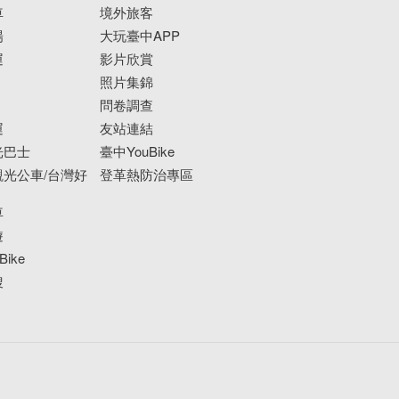
車
境外旅客
場
大玩臺中APP
運
影片欣賞
照片集錦
問卷調查
運
友站連結
光巴士
臺中YouBike
光公車/台灣好
登革熱防治專區
車
遊
ike
搜