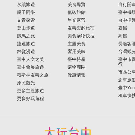
永續旅遊
美食導覽
自行開
親子同樂
低碳旅館
臺中機
文青探索
星光露營
台中捷
登山步道
友善樂齡旅宿
臺鐵
鐵馬之旅
美食購物快搜
高鐵
捷運旅遊
主題美食
長途客
銀髮漫遊
饗用美味
台灣觀
臺中人文之美
臺中特產
臺中市觀
行
臺中會展旅遊
購物商圈
市區公
穆斯林友善之旅
優惠情報
駕車旅
原民觀光
臺中YouB
更多主題旅遊
租車快
更多好玩遊程