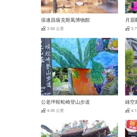
張連昌薩克斯風博物館
月眉
3.59 公里
3.
公老坪蜈蚣崎登山步道
綠空
4.05 公里
4.