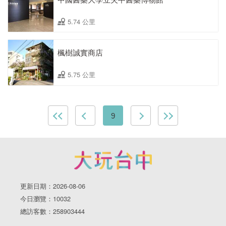
5.74 公里
楓樹誠實商店
5.75 公里
9
更新日期：2026-08-06
今日瀏覽：10032
總訪客數：258903444