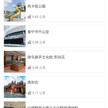
馬卡龍公園
5.62 公里
臺中市中山堂
5.66 公里
南屯麻芛文化館ˍ犁頭店
5.68 公里
萬和宮
5.71 公里
中國醫藥大學立夫中醫藥博物館