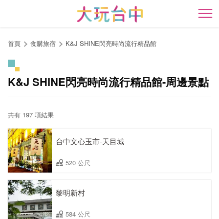
跳
到
開
主
要
首頁
食購旅宿
K&J SHINE閃亮時尚流行精品館
內
容
區
K&J SHINE閃亮時尚流行精品館-周邊景點
塊
共有 197 項結果
台中文心玉市-天目城
520 公尺
黎明新村
584 公尺