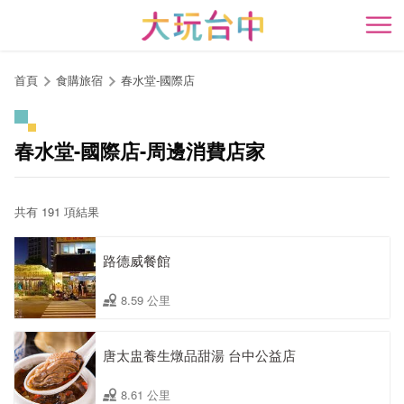
跳
到
開
主
要
首頁
食購旅宿
春水堂-國際店
內
容
區
春水堂-國際店-周邊消費店家
塊
共有 191 項結果
路德威餐館
8.59 公里
唐太盅養生燉品甜湯 台中公益店
8.61 公里