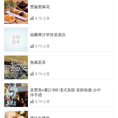
豐鑫蜜麻花
8.72 公里
福爾摩沙草悟道酒店
8.73 公里
無藏茗茶
8.74 公里
喜豐香x審計368 漢式喜餅 喜餅推薦 台中
伴手禮
8.74 公里
婧仕女微旅