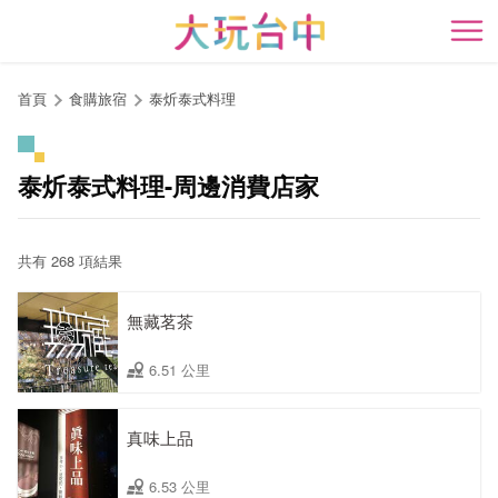
跳
到
開
主
要
首頁
食購旅宿
泰炘泰式料理
內
容
區
泰炘泰式料理-周邊消費店家
塊
共有 268 項結果
無藏茗茶
6.51 公里
真味上品
6.53 公里