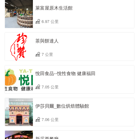
萊富屋原木生活館
6.97 公里
茶與餅達人
7 公里
悅田食品--悅性食物 健康福田
7.05 公里
伊莎貝爾_數位烘焙體驗館
7.06 公里
新采西餐廳