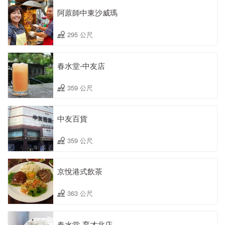
阿蒝師中東沙威瑪
295 公尺
春水堂-中友店
359 公尺
中友百貨
359 公尺
京悅港式飲茶
363 公尺
春水堂-育才北店