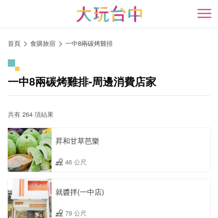
跳
到
開
主
要
首頁
食購旅宿
一中8兩碳烤雞排
內
容
區
一中8兩碳烤雞排-周邊消費店家
塊
共有 264 項結果
昇和甘草芭樂
46 公尺
就醬拌(一中店)
79 公尺