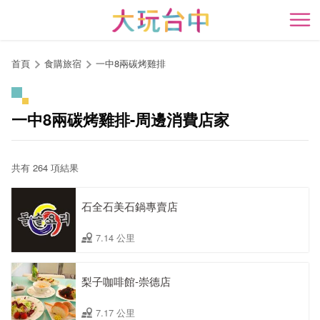
跳
到
開
主
要
首頁
食購旅宿
一中8兩碳烤雞排
內
容
區
一中8兩碳烤雞排-周邊消費店家
塊
共有 264 項結果
石全石美石鍋專賣店
7.14 公里
梨子咖啡館-崇德店
7.17 公里