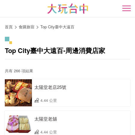
跳
到
開
主
要
首頁
食購旅宿
Top City臺中大遠百
內
容
區
Top City臺中大遠百-周邊消費店家
塊
共有 266 項結果
太陽堂老店25號
4.44 公里
太陽堂老舖
4.44 公里