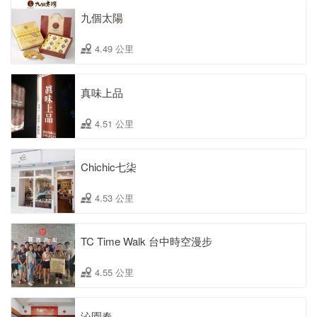
九個太陽
4.49 公里
真味上品
4.51 公里
Chichic七柒
4.53 公里
TC Time Walk 台中時空漫步
4.55 公里
沁園春