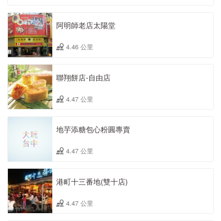
阿明師老店太陽堂
4.46 公里
聯翔餅店-自由店
4.47 公里
地芋添糖包心粉圓專賣
4.47 公里
港町十三番地(雙十店)
4.47 公里