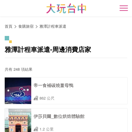
跳
到
開
主
要
首頁
食購旅宿
雅潭計程車派遣
內
容
區
雅潭計程車派遣-周邊消費店家
塊
共有 248 項結果
帝一食補碳燒薑母鴨
862 公尺
伊莎貝爾_數位烘焙體驗館
1.2 公里