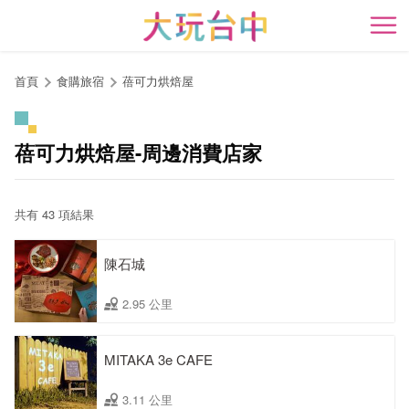
跳
到
開
主
要
首頁
食購旅宿
蓓可力烘焙屋
內
容
區
蓓可力烘焙屋-周邊消費店家
塊
共有 43 項結果
陳石城
2.95 公里
MITAKA 3e CAFE
3.11 公里