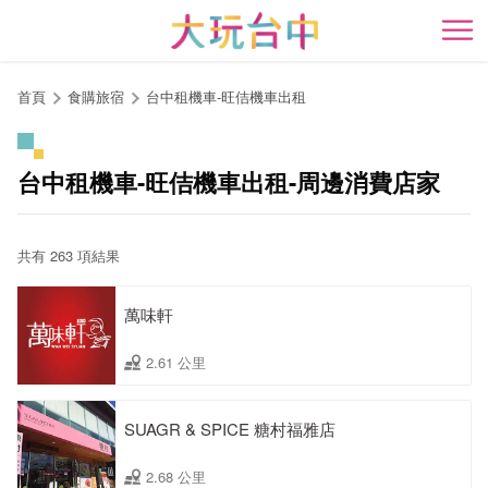
跳
到
開
主
要
首頁
食購旅宿
台中租機車-旺佶機車出租
內
容
區
台中租機車-旺佶機車出租-周邊消費店家
塊
共有 263 項結果
萬味軒
2.61 公里
SUAGR & SPICE 糖村福雅店
2.68 公里