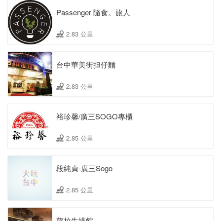
Passenger 隨食。旅人
2.83 公里
台中華美街担仔麵
2.83 公里
裕珍馨/廣三SOGO專櫃
2.85 公里
段純貞-廣三Sogo
2.85 公里
蘿拉牛排館