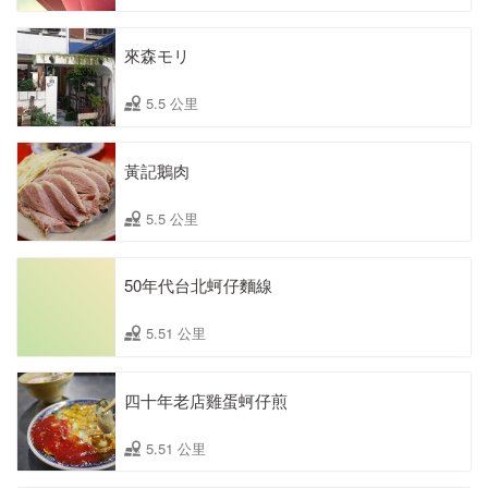
來森モリ
5.5 公里
黃記鵝肉
5.5 公里
50年代台北蚵仔麵線
5.51 公里
四十年老店雞蛋蚵仔煎
5.51 公里