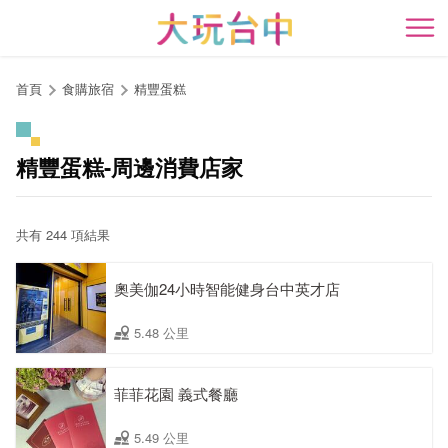
跳
到
開
主
要
首頁
食購旅宿
精豐蛋糕
內
容
區
精豐蛋糕-周邊消費店家
塊
共有 244 項結果
奧美伽24小時智能健身台中英才店
5.48 公里
菲菲花園 義式餐廳
5.49 公里