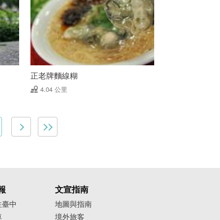
正老牌麵線糊
4.04 公里
報
文宣指南
往臺中
地圖與指南
車
境外旅客