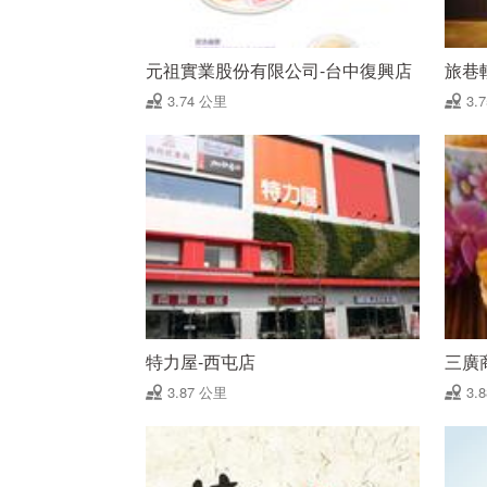
元祖實業股份有限公司-台中復興店
旅巷
3.74 公里
3.
特力屋-西屯店
三廣
3.87 公里
3.