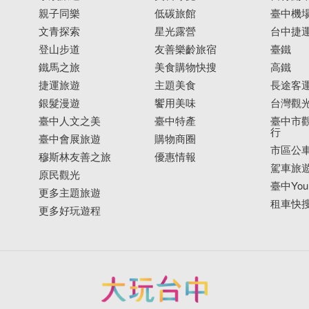
親子同樂
低碳旅館
臺中機
文青探索
星光露營
台中捷
登山步道
友善樂齡旅宿
臺鐵
鐵馬之旅
美食購物快搜
高鐵
捷運旅遊
主題美食
長途客
銀髮漫遊
饗用美味
台灣觀
臺中人文之美
臺中特產
臺中市觀
行
臺中會展旅遊
購物商圈
市區公
穆斯林友善之旅
優惠情報
駕車旅
原民觀光
臺中YouB
更多主題旅遊
租車快
更多好玩遊程