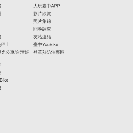
場
大玩臺中APP
運
影片欣賞
照片集錦
問卷調查
運
友站連結
光巴士
臺中YouBike
光公車/台灣好
登革熱防治專區
車
遊
ike
搜