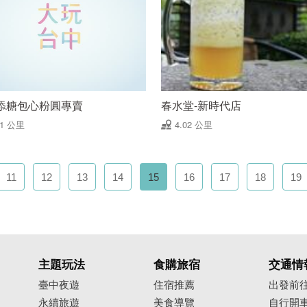
添糖包心粉圓專賣
春水堂-新時代店
01 公里
4.02 公里
11
12
13
14
15
16
17
18
19
主題玩法
食購旅宿
交通情
臺中夜遊
住宿推薦
出發前
永續旅遊
美食導覽
自行開