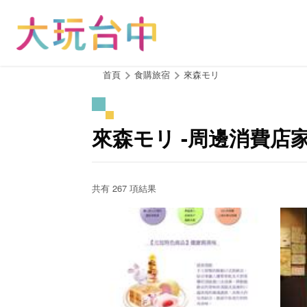
跳
到
主
要
內
:::
首頁
食購旅宿
來森モリ
容
區
塊
來森モリ -周邊消費店
共有 267 項結果