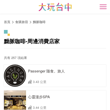
跳
到
開
主
要
首頁
食購旅宿
黝脈咖啡
內
容
區
黝脈咖啡-周邊消費店家
塊
共有 257 項結果
Passenger 隨食。旅人
3.43 公里
心靈漫步SPA
3.44 公里