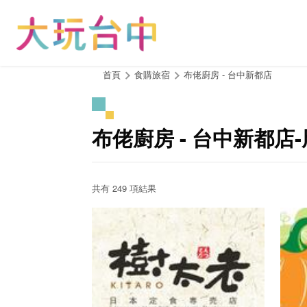
跳
到
主
要
內
:::
首頁
食購旅宿
布佬廚房 - 台中新都店
容
區
塊
布佬廚房 - 台中新都店
共有 249 項結果