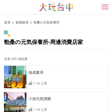
跳
到
開
主
要
首頁
食購旅宿
勁桑の元気保養所
內
容
區
勁桑の元気保養所-周邊消費店家
塊
共有 270 項結果
瑞成書局
1.16 公里
小漁兒燒酒雞
1.18 公里