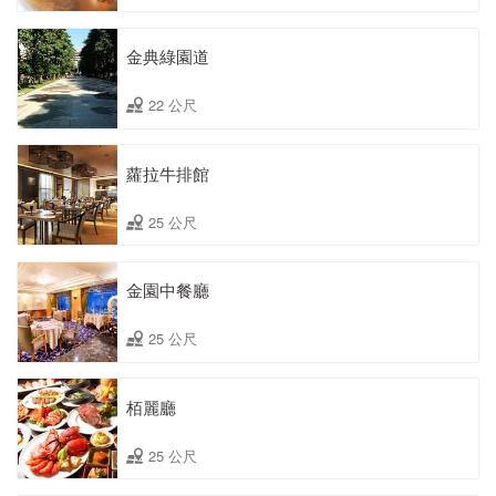
金典綠園道
22 公尺
蘿拉牛排館
25 公尺
金園中餐廳
25 公尺
栢麗廳
25 公尺