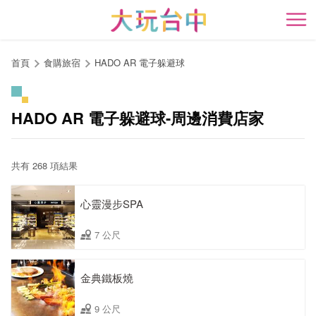
跳
到
開
主
要
首頁
食購旅宿
HADO AR 電子躲避球
內
容
區
HADO AR 電子躲避球-周邊消費店家
塊
共有 268 項結果
心靈漫步SPA
7 公尺
金典鐵板燒
9 公尺