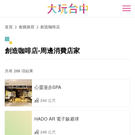
跳
到
開
主
要
首頁
食購旅宿
創造咖啡店
內
容
區
創造咖啡店-周邊消費店家
塊
共有 268 項結果
心靈漫步SPA
244 公尺
HADO AR 電子躲避球
248 公尺