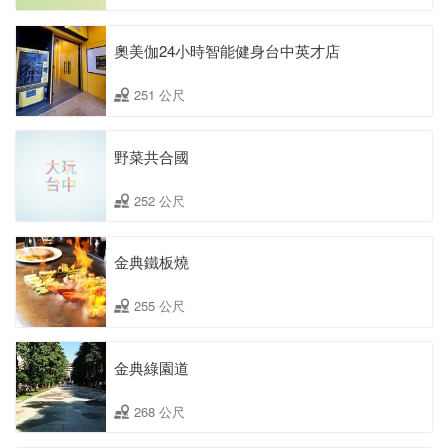
奧美伽24小時智能健身台中英才店
251 公尺
野菜共合國
252 公尺
金典鐵板燒
255 公尺
金典綠園道
268 公尺