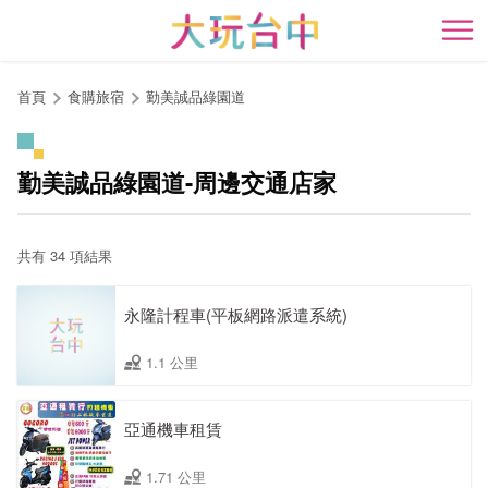
跳
到
開
主
要
首頁
食購旅宿
勤美誠品綠園道
內
容
區
勤美誠品綠園道-周邊交通店家
塊
共有 34 項結果
永隆計程車(平板網路派遣系統)
1.1 公里
亞通機車租賃
1.71 公里