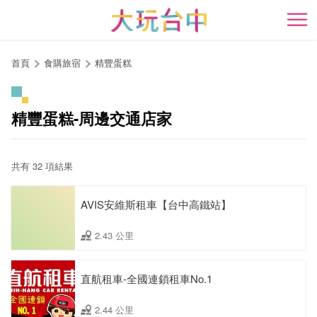
跳
到
開
主
要
首頁
食購旅宿
精豐蛋糕
內
容
區
精豐蛋糕-周邊交通店家
塊
共有 32 項結果
AVIS安維斯租車【台中高鐵站】
2.43 公里
直航租車-全國連鎖租車No.1
2.44 公里