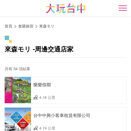
跳
到
開
主
要
首頁
食購旅宿
來森モリ
內
容
區
來森モリ -周邊交通店家
塊
共有 34 項結果
樂樂假期
4.18 公里
台中中興小客車租賃有限公司
4.19 公里