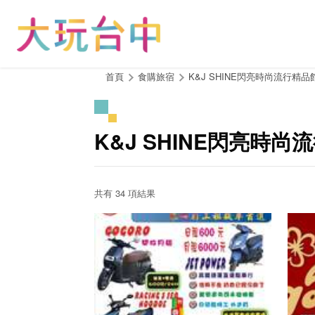
跳
到
主
要
內
:::
首頁
食購旅宿
K&J SHINE閃亮時尚流行精品
容
區
塊
K&J SHINE閃亮時
共有 34 項結果