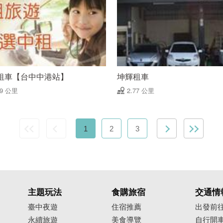
租車【台中中港站】
坤輝租車
69 公里
2.77 公里
1
2
3
主題玩法
食購旅宿
交通情
臺中夜遊
住宿推薦
出發前
永續旅遊
美食導覽
自行開