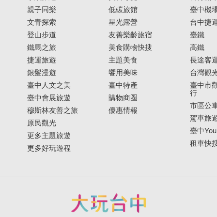
親子同樂
低碳旅館
臺中機
文青探索
星光露營
台中捷
登山步道
友善樂齡旅宿
臺鐵
鐵馬之旅
美食購物快搜
高鐵
捷運旅遊
主題美食
長途客
銀髮漫遊
饗用美味
台灣觀
臺中人文之美
臺中特產
臺中市觀
行
臺中會展旅遊
購物商圈
市區公
穆斯林友善之旅
優惠情報
駕車旅
原民觀光
臺中YouB
更多主題旅遊
租車快
更多好玩遊程