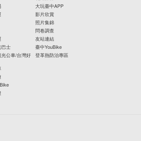
場
大玩臺中APP
運
影片欣賞
照片集錦
問卷調查
運
友站連結
光巴士
臺中YouBike
光公車/台灣好
登革熱防治專區
車
遊
ike
搜