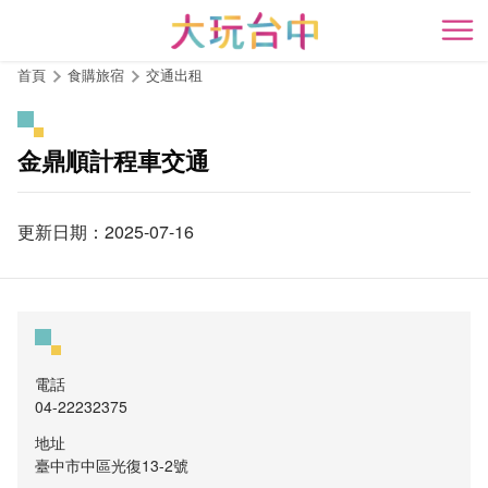
跳
到
開
主
首頁
食購旅宿
交通出租
要
內
容
金鼎順計程車交通
區
塊
更新日期：2025-07-16
電話
04-22232375
地址
臺中市中區光復13-2號