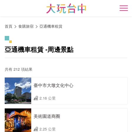
跳
到
開
主
要
首頁
食購旅宿
亞通機車租賃
內
容
區
亞通機車租賃 -周邊景點
塊
共有 212 項結果
臺中市大墩文化中心
2.16 公里
美術園道商圈
2.25 公里