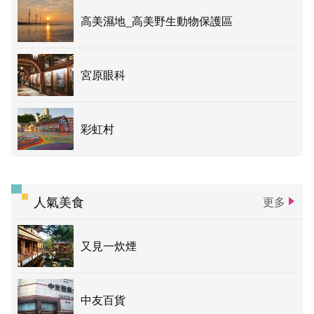
高美濕地_高美野生動物保護區
宮原眼科
彩虹村
人氣美食
更多
又見一炊煙
中友百貨