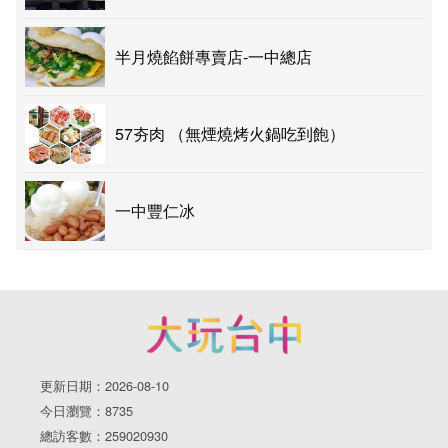
半月燒餡餅專賣店-一中總店
57夯肉 （無煙燒烤火鍋吃到飽）
一中豐仁冰
更新日期：2026-08-10
今日瀏覽：8735
總訪客數：259020930