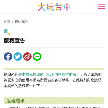
跳
到
開
主
要
首頁
網站資訊
內
容
區
版權宣告
塊
歡迎來到
臺中觀光旅遊網（以下簡稱為本網站）
，為了讓您能
夠更安心的使用本網站所提供的各項服務，在此特別向您說明
本網站的版權宣告如下：
版權聲明