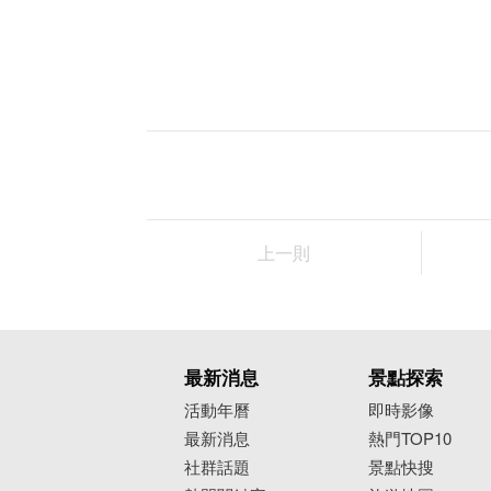
仿造閩南合院風格的藝術中心
港區藝術中心戶外廣場中的小橋、流水
是吸引許多遊客前來拍照留念。若是逛
村。
上一則
最新消息
景點探索
活動年曆
即時影像
最新消息
熱門TOP10
社群話題
景點快搜