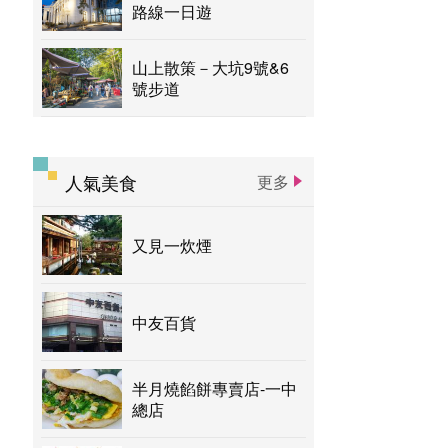
路線一日遊
山上散策－大坑9號&6
號步道
人氣美食
更多
又見一炊煙
中友百貨
半月燒餡餅專賣店-一中
總店