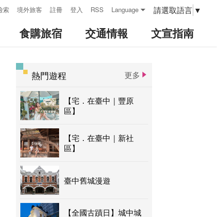
請選取語言
▼
檢索
境外旅客
註冊
登入
RSS
Language
食購旅宿
交通情報
文宣指南
熱門遊程
更多
:::
【宅．在臺中｜豐原
區】
【宅．在臺中｜新社
區】
臺中舊城漫遊
【全國古蹟日】城中城