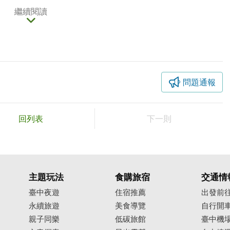
繼續閱讀
，搭配週遭傳統中國閩南建築風格，顯得古樸典雅，總
展覽逛到累了還可到鄰近街道吃傳統小吃、看看清水眷
問題通報
回列表
下一則
主題玩法
食購旅宿
交通情
臺中夜遊
住宿推薦
出發前
永續旅遊
美食導覽
自行開
親子同樂
低碳旅館
臺中機