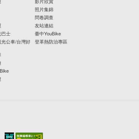
運
影片欣賞
照片集錦
問卷調查
運
友站連結
光巴士
臺中YouBike
光公車/台灣好
登革熱防治專區
車
遊
ike
搜