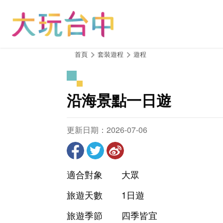
跳
到
主
要
內
:::
首頁
套裝遊程
遊程
容
區
塊
沿海景點一日遊
更新日期：2026-07-06
適合對象
大眾
旅遊天數
1日遊
旅遊季節
四季皆宜