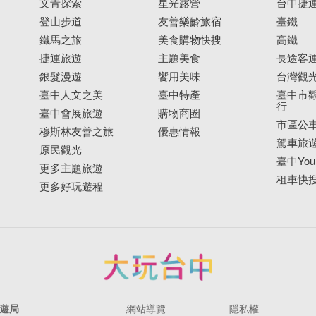
文青探索
星光露營
台中捷
登山步道
友善樂齡旅宿
臺鐵
鐵馬之旅
美食購物快搜
高鐵
捷運旅遊
主題美食
長途客
銀髮漫遊
饗用美味
台灣觀
臺中人文之美
臺中特產
臺中市觀
行
臺中會展旅遊
購物商圈
市區公
穆斯林友善之旅
優惠情報
駕車旅
原民觀光
臺中YouB
30，週一休息；戶外廣場每日05:00-22:00
更多主題旅遊
租車快
更多好玩遊程
遊局
網站導覽
隱私權