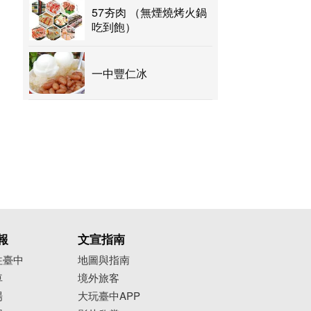
57夯肉 （無煙燒烤火鍋
吃到飽）
一中豐仁冰
報
文宣指南
往臺中
地圖與指南
車
境外旅客
場
大玩臺中APP