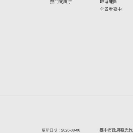
熱門關鍵字
旅遊地圖
全景看臺中
港區藝術中心
開放時間：展演廳週二至週日 09:00-17:
參觀資訊：免費
官網：
https://tcsac.taichung.gov.tw/
電話：04-26274568
地址：臺中市清水區忠貞路21號
梧棲漁港
濱海休閒吃海產的天堂
臺中市政府觀光旅
更新日期：2026-08-06