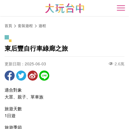
跳
到
開
主
要
首頁
套裝遊程
遊程
內
容
區
東后豐自行車綠廊之旅
塊
更新日期：2025-06-03
2.6萬
適合對象
大眾、親子、單車族
旅遊天數
1日遊
旅遊季節