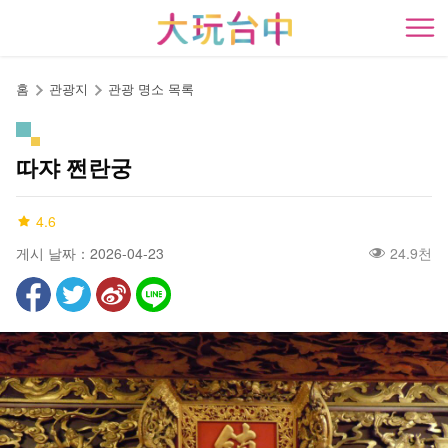
앵
커
開
로
이
홈
관광지
관광 명소 목록
동
따쟈 쩐란궁
4.6
게시 날짜：2026-04-23
24.9천