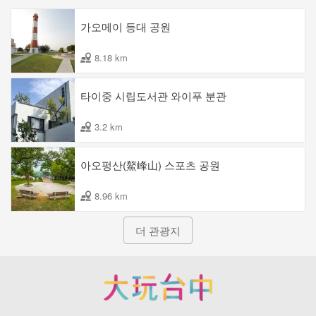
가오메이 등대 공원
8.18 km
타이중 시립도서관 와이푸 분관
3.2 km
아오펑산(鰲峰山) 스포츠 공원
8.96 km
더 관광지