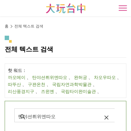
앵
커
開
로
이
홈
전체 텍스트 검색
동
전체 텍스트 검색
핫 워드：
까오메이
、
탄야션뤼위엔따오
、
완허궁
、
차오우따오
、
따뚜산
、
구꽌온천
、
국립자연과학박물관
、
리산풍경지구
、
즈윈옌
、
국립타이완미술관
、