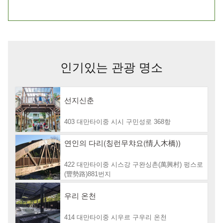
인기있는 관광 명소
선지신춘
403 대만타이중 시시 구민성로 368항
연인의 다리(칭런무챠요(情人木橋))
422 대만타이중 시스강 구완싱촌(萬興村) 펑스로
(豐勢路)881번지
우리 온천
414 대만타이중 시우르 구우리 온천