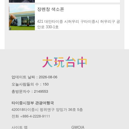
쟝롄창 색소폰
421 대만타이중 시허우리 구타이중시 허우리구 공
안로 330-1호
업데이트 날짜：2026-08-06
오늘사람들의 수：150
총방문자수：2149553
타이중시정부 관광여행국
420018타이중시 펑위엔구 양밍가 36호 5층
전화 +886-4-2228-9111
사이트 맵
GWOIA