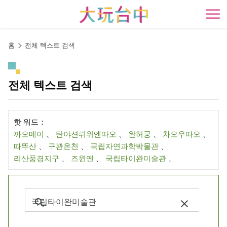
앵
커
開
로
이
홈
전체 텍스트 검색
동
전체 텍스트 검색
핫 워드：
까오메이
、
탄야션뤼위엔따오
、
완허궁
、
차오우따오
、
따뚜산
、
구꽌온천
、
국립자연과학박물관
、
리산풍경지구
、
즈윈옌
、
국립타이완미술관
、