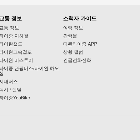
교통 정보
소책자 가이드
교통 정보
여행 정보
타이중 지하철
간행물
타이완철도
다완타이중 APP
타이완고속철도
상황 앨범
타이완 버스투어
긴급전화전화
타이중 관광버스/타이완 하오
싱
시내버스
택시 / 렌탈
타이중YouBike