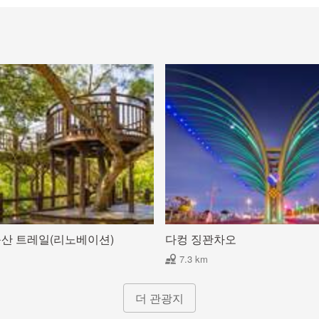
등산 트레일(리노베이션)
다컹 징꽌차오
7.3 km
더 관광지