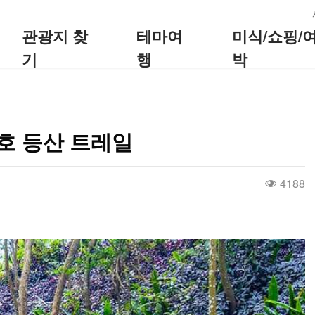
:::
관광지 찾
테마여
미식/쇼핑/
기
행
박
1호 등산 트레일
4188