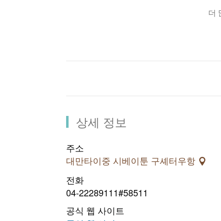
수 있습니다.
더
다컹 5, 5-1호 등산 트레일
5 번코스는 약 1.4km, 5
길 이：
고도가 가장 높아 체력이 강 하거나
중싱고개에서 셰중거리(協中
시작점：
1.5km 직진하면 셰중거 리 257-
전해 걷다 보면 시작점이 보인다.
5 번 코스는 양 끝으로 각각
특 징：
상세 정보
이숭정(黑松亭) 등 정자 와 터우커산
충분히 확보되는 맑은 날에는 타이중 
주소
대만타이중 시베이툰 구셰터우항
전화
04-22289111#58511
공식 웹 사이트