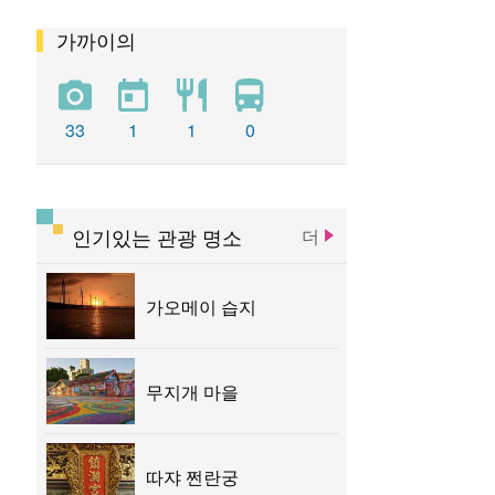
가까이의
펑위엔 츠지궁
청공 기차역
똥하이 목장
우치 관광 항구
따쟈 전쩐란궁
33
1
1
0
따쉬에산 삼림유원지
타이중 문화 창조창의 산업단지
인기있는 관광 명소
더
타이중 문학공원
루스이 예배당
가오메이 습지
무지개 마을
따쟈 쩐란궁