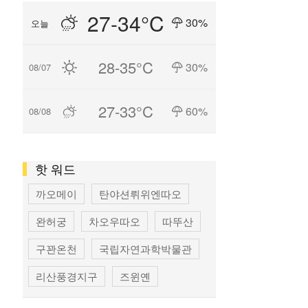
27-34°C
30%
오늘
28-35°C
30%
08/07
27-33°C
60%
08/08
핫 워드
까오메이
탄야션뤼위엔따오
완허궁
차오우따오
따뚜산
구꽌온천
국립자연과학박물관
리산풍경지구
즈윈옌
국립타이완미술관
펑지아 상권