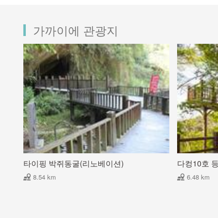
가까이에 관광지
타이핑 박쥐동굴(리노베이션)
다컹10호 
8.54 km
6.48 km