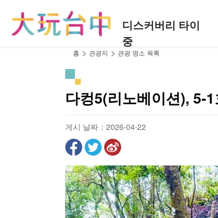
앵
커
디스커버리 타이
로
중
이
동
:::
홈
관광지
관광 명소 목록
다컹5(리노베이션), 5-
게시 날짜：2026-04-22