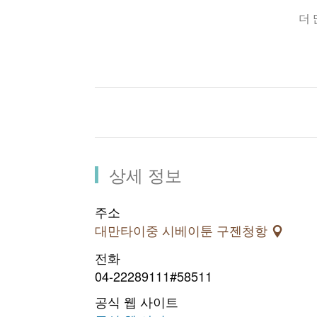
더
다컹 8호 등산 트레일
약 0.95km 로, 남녀노
길 이：
시작점이 눈에 잘 띄지 않는다
시작점：
오는 아스팔트 도로에서 시 작한다.
과수가 빽빽히 들어서 있어
특 징：
흔들바위 공원에는 쉴 수 있 는 정자
상세 정보
주소
대만타이중 시베이툰 구젠청항
전화
04-22289111#58511
공식 웹 사이트