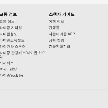
교통 정보
소책자 가이드
교통 정보
여행 정보
타이중 지하철
간행물
타이완철도
다완타이중 APP
타이완고속철도
상황 앨범
타이완 버스투어
긴급전화전화
타이중 관광버스/타이완 하오
싱
시내버스
택시 / 렌탈
타이중YouBike