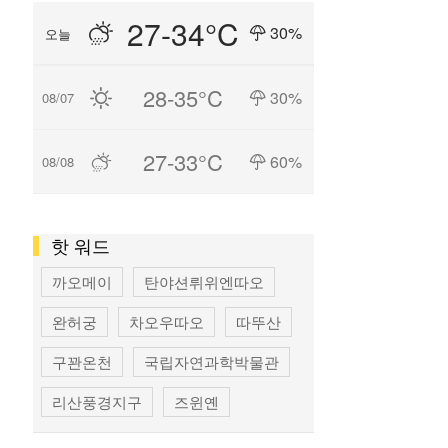
27-34°C
30%
오늘
28-35°C
30%
08/07
27-33°C
60%
08/08
핫 워드
까오메이
탄야션뤼위엔따오
완허궁
차오우따오
따뚜산
구꽌온천
국립자연과학박물관
리산풍경지구
즈윈옌
국립타이완미술관
펑지아 상권