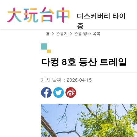
앵
커
디스커버리 타이
로
중
이
동
:::
홈
관광지
관광 명소 목록
다컹 8호 등산 트레일
게시 날짜：2026-04-15