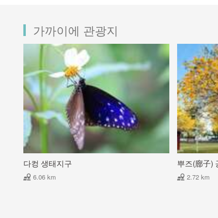
가까이에 관광지
다컹 생태지구
뿌즈(廍子)
6.06 km
2.72 km