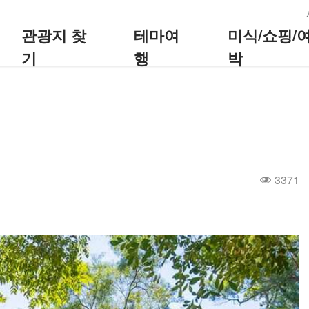
:::
관광지 찾
테마여
미식/쇼핑/
기
행
박
3371