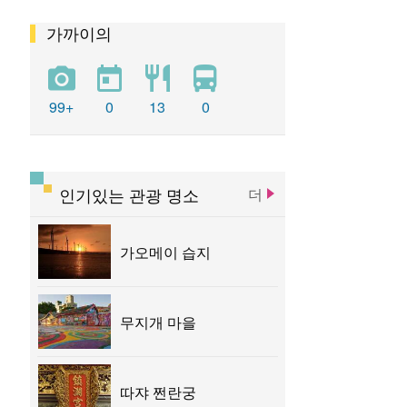
가까이의
펑위엔 츠지궁
청공 기차역
똥하이 목장
우치 관광 항구
따쟈 전쩐란궁
99+
0
13
0
따쉬에산 삼림유원지
타이중 문화 창조창의 산업단지
인기있는 관광 명소
더
타이중 문학공원
루스이 예배당
가오메이 습지
무지개 마을
따쟈 쩐란궁