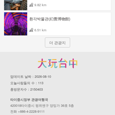
9.82 km
환각박물관(幻覺博物館)
6.51 km
더 관광지
업데이트 날짜：2026-08-10
오늘사람들의 수：113
총방문자수：2150403
타이중시정부 관광여행국
420018타이중시 펑위엔구 양밍가 36호 5층
전화 +886-4-2228-9111