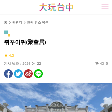
앵
커
開
로
이
홈
관광지
관광 명소 목록
동
쥐꾸이쥐(聚奎居)
4.3
게시 날짜：2026-04-22
4315