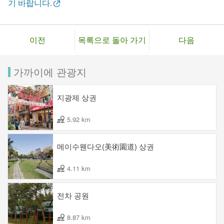
기 바랍니다.
이전
목록으로 돌아 가기
다음
가까이에 관광지
지광제 상권
5.92 km
메이수웬다오(美術園道) 상권
4.11 km
전차 공원
8.87 km