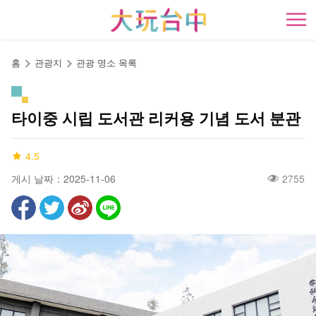
앵
커
開
로
이
홈
관광지
관광 명소 목록
동
타이중 시립 도서관 리커용 기념 도서 분관
4.5
게시 날짜：2025-11-06
2755