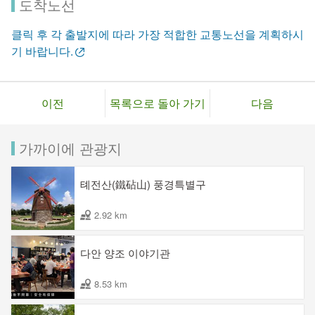
도착노선
클릭 후 각 출발지에 따라 가장 적합한 교통노선을 계획하시
기 바랍니다.
이전
목록으로 돌아 가기
다음
가까이에 관광지
톄전산(鐵砧山) 풍경특별구
2.92 km
다안 양조 이야기관
8.53 km