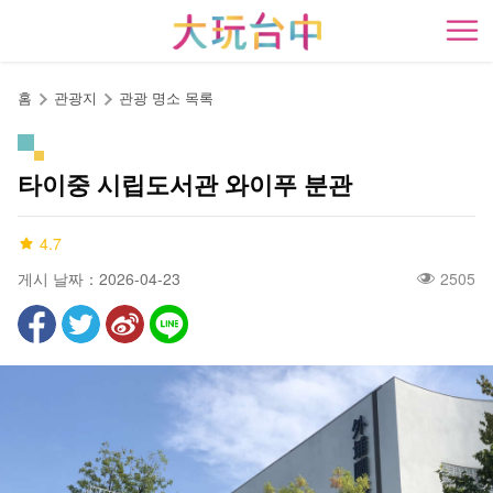
앵
커
開
로
이
홈
관광지
관광 명소 목록
동
타이중 시립도서관 와이푸 분관
4.7
게시 날짜：2026-04-23
2505