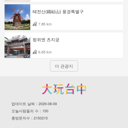
톄전산(鐵砧山) 풍경특별구
7.85 km
펑위엔 츠지궁
6.65 km
더 관광지
업데이트 날짜：2026-08-09
오늘사람들의 수：150
총방문자수：2150215