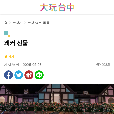
앵
커
開
로
이
홈
관광지
관광 명소 목록
동
왜커 선물
4.4
게시 날짜：2025-05-08
2385