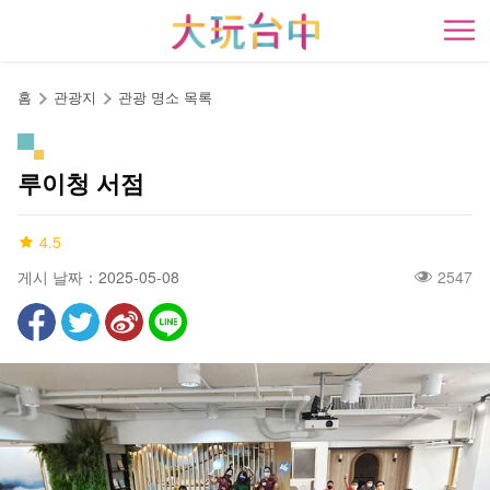
앵
커
開
로
이
홈
관광지
관광 명소 목록
동
루이청 서점
4.5
게시 날짜：2025-05-08
2547