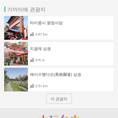
가까이에 관광지
타이중시 원창사당
4.87 km
지광제 상권
575 m
메이수웬다오(美術園道) 상권
2.51 km
더 관광지