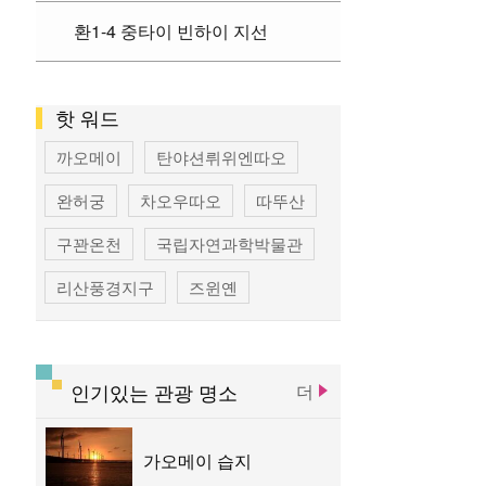
환1-4 중타이 빈하이 지선
핫 워드
까오메이
탄야션뤼위엔따오
완허궁
차오우따오
따뚜산
구꽌온천
국립자연과학박물관
리산풍경지구
즈윈옌
국립타이완미술관
펑지아 상권
펑위엔 츠지궁
청공 기차역
인기있는 관광 명소
더
똥하이 목장
우치 관광 항구
가오메이 습지
따쟈 전쩐란궁