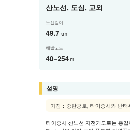
산노선, 도심, 교외
노선길이
49.7
km
해발고도
40~254
m
설명
기점：중탄공로, 타이중시와 난터
타이중시 산노선 자전거도로는 총길이 