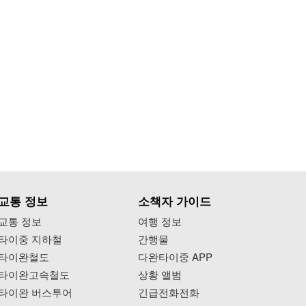
교통 정보
소책자 가이드
교통 정보
여행 정보
타이중 지하철
간행물
타이완철도
다완타이중 APP
타이완고속철도
상황 앨범
타이완 버스투어
긴급전화전화