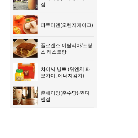
점
파뿌티엔(오렌지케이크)
플로렌스 이탈리아/프랑
스 레스토랑
차이써 닝뽀 (위엔치 파
오차이, 에너지김치)
춘쉐이탕(춘수당)-찐디
엔점