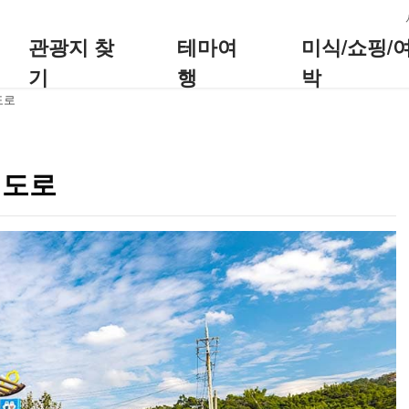
:::
관광지 찾
테마여
미식/쇼핑/
기
행
박
도로
거도로