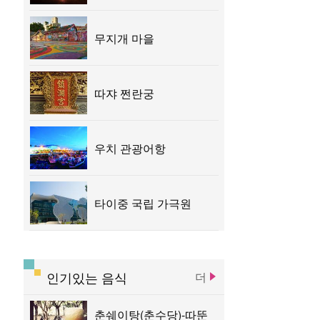
따쉬에산 삼림유원지
무지개 마을
타이중 문화 창조창의 산업단지
타이중 문학공원
따쟈 쩐란궁
루스이 예배당
우치 관광어항
타이중 국립 가극원
인기있는 음식
더
춘쉐이탕(춘수당)-따뚠