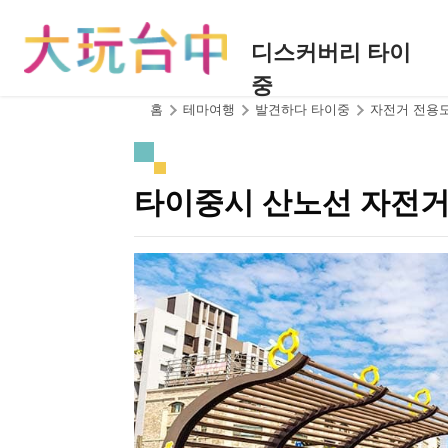
앵
커
디스커버리 타이
로
중
이
동
:::
홈
테마여행
발견하다 타이중
자전거 전용
타이중시 산노선 자전