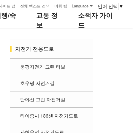
언어 선택
▼
사이트 맵
전체 텍스트 검색
여행 팁
Language
여행/숙
교통 정
소책자 가이
보
드
:::
자전거 전용도로
둥펑자전거 그린 터널
호우펑 자전거길
탄야선 그린 자전거길
타이중시 136셴 자전거도로
자허우선 자전거도로