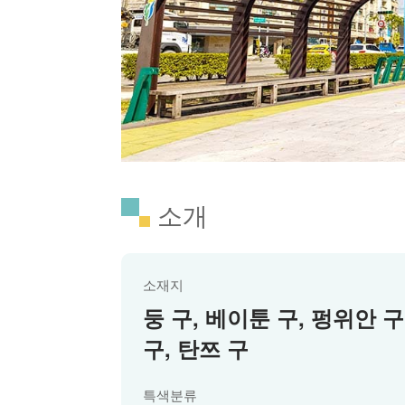
소개
소재지
둥 구, 베이툰 구, 펑위안 구
구, 탄쯔 구
특색분류