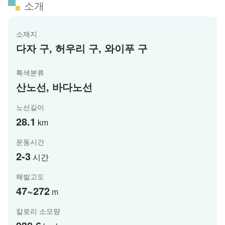
소개
소재지
다자 구, 허우리 구, 와이푸 구
특색분류
산노선, 바다노선
노선길이
28.1
km
운동시간
2-3
시간
해발고도
47~272
m
칼로리 소모량