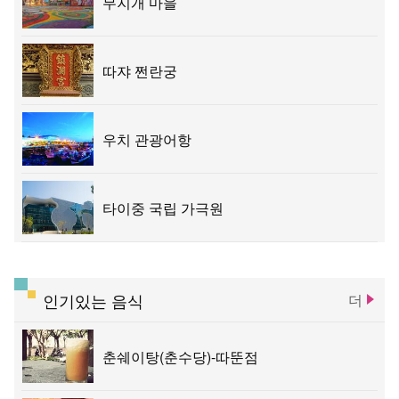
무지개 마을
따쟈 쩐란궁
우치 관광어항
타이중 국립 가극원
인기있는 음식
더
춘쉐이탕(춘수당)-따뚠점