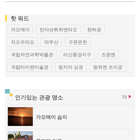
핫 워드
까오메이
탄야션뤼위엔따오
완허궁
차오우따오
따뚜산
구꽌온천
국립자연과학박물관
리산풍경지구
즈윈옌
국립타이완미술관
펑지아 상권
펑위엔 츠지궁
청공 기차역
똥하이 목장
우치 관광 항구
따쟈 전쩐란궁
따쉬에산 삼림유원지
인기있는 관광 명소
더
타이중 문화 창조창의 산업단지
타이중 문학공원
가오메이 습지
루스이 예배당