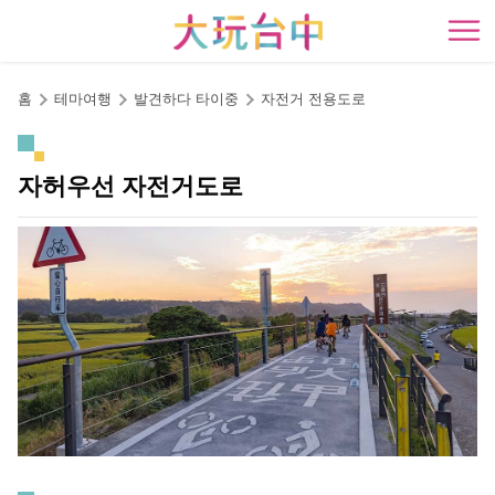
앵
커
開
로
이
홈
테마여행
발견하다 타이중
자전거 전용도로
동
자허우선 자전거도로