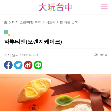
앵
커
開
로
이
홈
미식/쇼핑/여행/숙박
식도락 기행 빠른 검색
동
파뿌티엔(오렌지케이크)
게시 날짜：2021-08-13
7814