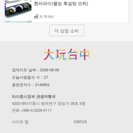
환러파이(웰빙 흑설탕 모찌)
4.16 km
더 상점 소비
업데이트 날짜：2026-08-08
오늘사람들의 수：27
총방문자수：2149852
타이중시정부 관광여행국
420018타이중시 펑위엔구 양밍가 36호 5층
전화 +886-4-2228-9111
사이트 맵
GWOIA