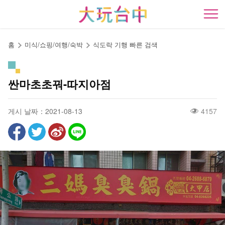
앵
커
開
로
이
홈
미식/쇼핑/여행/숙박
식도락 기행 빠른 검색
동
싼마초초꿔-따지아점
게시 날짜：2021-08-13
4157