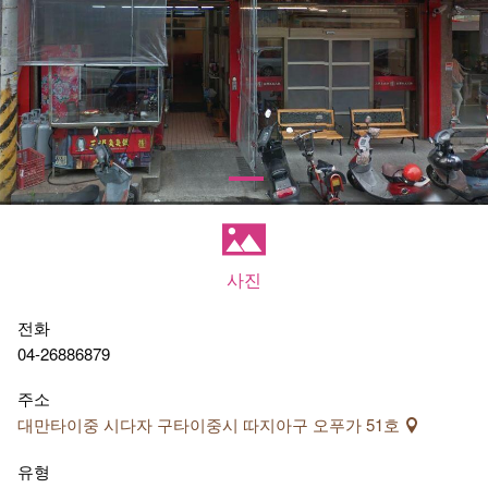
사진
전화
04-26886879
주소
대만타이중 시다자 구타이중시 따지아구 오푸가 51호
유형