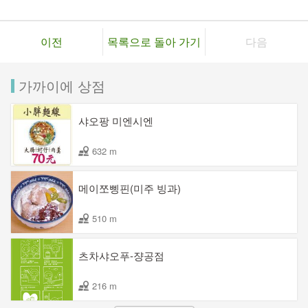
이전
목록으로 돌아 가기
다음
가까이에 상점
샤오팡 미엔시엔
632 m
메이쪼삥핀(미주 빙과)
510 m
츠차샤오푸-쟝공점
216 m