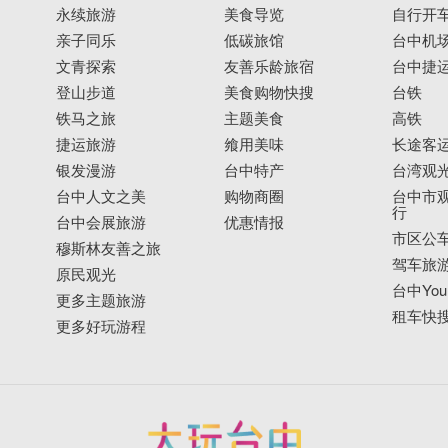
永续旅游
美食导览
自行开
亲子同乐
低碳旅馆
台中机
文青探索
友善乐龄旅宿
台中捷
登山步道
美食购物快搜
台铁
铁马之旅
主题美食
高铁
捷运旅游
飨用美味
长途客
银发漫游
台中特产
台湾观
台中人文之美
购物商圈
台中市观
行
台中会展旅游
优惠情报
市区公
穆斯林友善之旅
驾车旅
原民观光
台中YouB
更多主题旅游
租车快
更多好玩游程