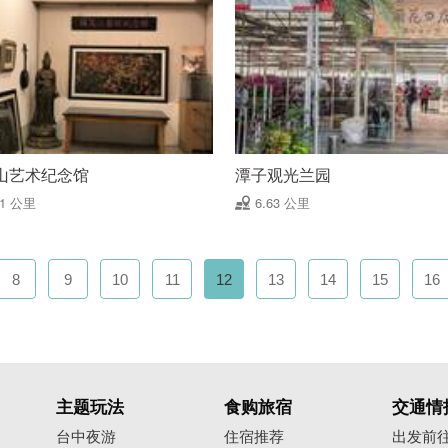
山艺术纪念馆
潭子观光兰园
61 公里
6.63 公里
8
9
10
11
12
13
14
15
16
主题玩法
食购旅宿
交通情
台中夜游
住宿推荐
出发前