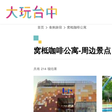
跳
到
主
要
内
:::
首页
食购旅宿
窝柢咖啡公寓
容
区
块
窝柢咖啡公寓-周边景点
共有 214 项结果