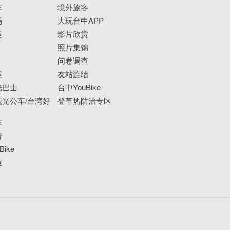
车
境外旅客
场
大玩台中APP
运
影片欣赏
照片集锦
问卷调查
运
友站连结
光巴士
台中YouBike
光公车/台湾好
登革热防治专区
车
游
ike
搜