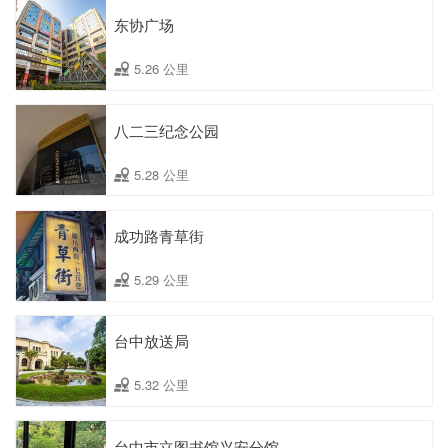
东协广场
5.26 公里
八二三纪念公园
5.28 公里
成功路青草街
5.29 公里
台中放送局
5.32 公里
台中市立图书馆兴安分馆