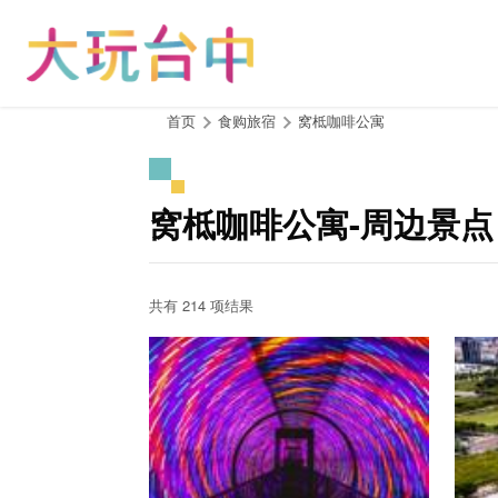
跳
到
主
要
内
:::
首页
食购旅宿
窝柢咖啡公寓
容
区
块
窝柢咖啡公寓-周边景点
共有 214 项结果