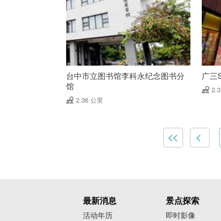
台中市立图书馆李科永纪念图书分
广三
馆
2.
2.36 公里
最新消息
景点探索
活动年历
即时影像