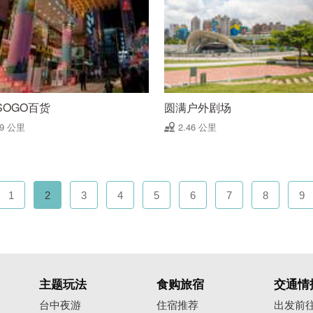
SOGO百货
圆满户外剧场
39 公里
2.46 公里
1
2
3
4
5
6
7
8
9
主题玩法
食购旅宿
交通情
台中夜游
住宿推荐
出发前