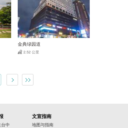
金典绿园道
2.52 公里
报
文宣指南
往台中
地图与指南