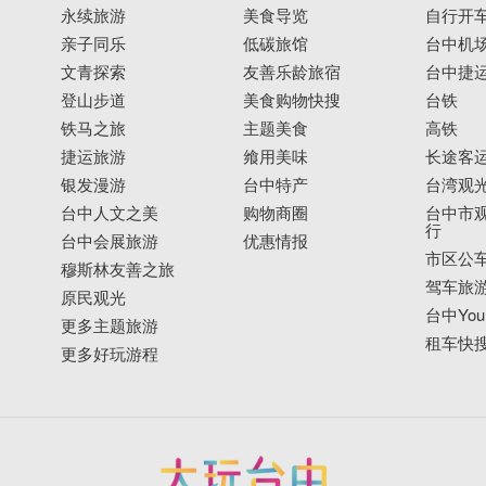
永续旅游
美食导览
自行开
亲子同乐
低碳旅馆
台中机
文青探索
友善乐龄旅宿
台中捷
登山步道
美食购物快搜
台铁
铁马之旅
主题美食
高铁
捷运旅游
飨用美味
长途客
银发漫游
台中特产
台湾观
台中人文之美
购物商圈
台中市观
行
台中会展旅游
优惠情报
市区公
穆斯林友善之旅
驾车旅
原民观光
台中YouB
更多主题旅游
租车快
更多好玩游程