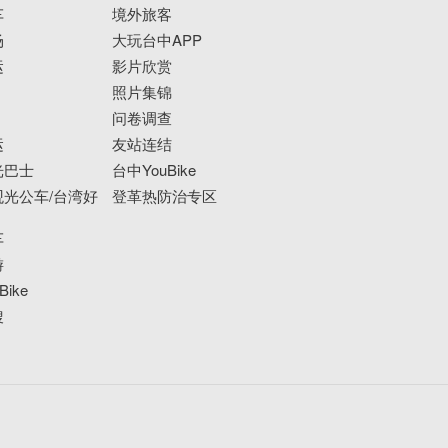
车
境外旅客
场
大玩台中APP
运
影片欣赏
照片集锦
问卷调查
运
友站连结
光巴士
台中YouBike
光公车/台湾好
登革热防治专区
车
游
ike
搜