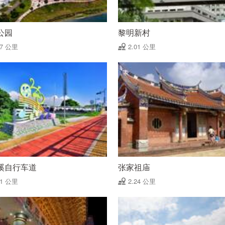
公园
黎明新村
97 公里
2.01 公里
溪自行车道
张家祖庙
21 公里
2.24 公里